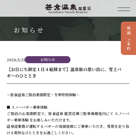
Sasakura Onsen Ryunso
お知らせ
宿泊のご予約
お知らせ
客室・館内施設
当館の歴史
アクセス
お知らせ
2026/1/21
温泉
周辺観光
【お日にち限定１日４組様まで】温泉旅の思い出に、雪上バ
ギーのひととき
料理
お問い合わせ
〜笹倉温泉ご宿泊者様限定・冬季特別体験〜
■ スノーバギー乗車体験
025-559-2211
ご宿泊のお客様限定で、笹倉温泉 龍雲荘第三駐車場敷地内にて スノーバ
ギー乗車体験 をお楽しみいただけます。
温泉従業員が運転するバギーの後部座席にご乗車いただき、雪原を走り抜
ける爽快なひとときをお過ごしください。