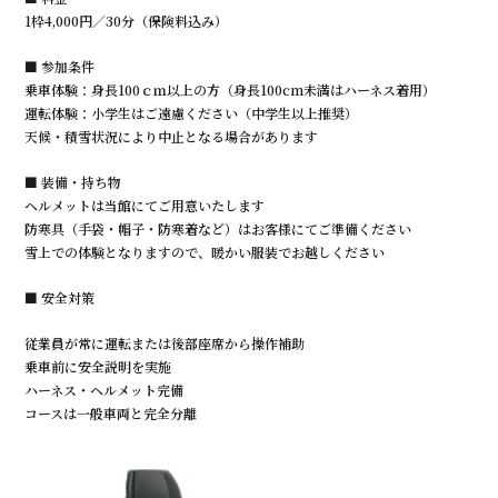
1枠4,000円／30分（保険料込み）
■ 参加条件
乗車体験：身長100ｃｍ以上の方（身長100cm未満はハーネス着用）
運転体験：小学生はご遠慮ください（中学生以上推奨）
天候・積雪状況により中止となる場合があります
■ 装備・持ち物
ヘルメットは当館にてご用意いたします
防寒具（手袋・帽子・防寒着など）はお客様にてご準備ください
雪上での体験となりますので、暖かい服装でお越しください
■ 安全対策
従業員が常に運転または後部座席から操作補助
乗車前に安全説明を実施
ハーネス・ヘルメット完備
コースは一般車両と完全分離